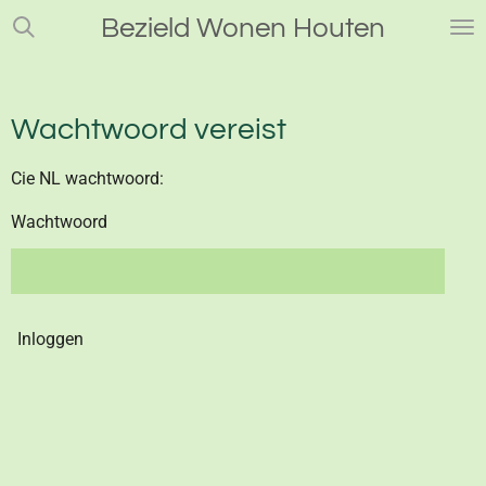
Ga
Bezield Wonen Houten
direct
naar
de
Wachtwoord vereist
hoofdinhoud
Cie NL wachtwoord:
Wachtwoord
Inloggen