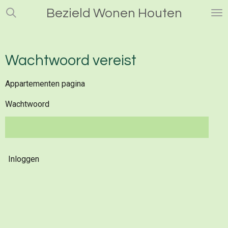
Ga
Bezield Wonen Houten
direct
naar
de
Wachtwoord vereist
hoofdinhoud
Appartementen pagina
Wachtwoord
Inloggen